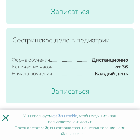
Записаться
Сестринское дело в педиатрии
Форма обучения
Дистанционно
Количество часов
от 36
Начало обучения
Каждый день
Записаться
×
Мы используем
файлы cookie
, чтобы улучшить ваш
пользовательский опыт.
ВСЕ ПРОГРАММЫ
Посещая этот сайт, вы соглашаетесь на использование нами
файлов cookie.