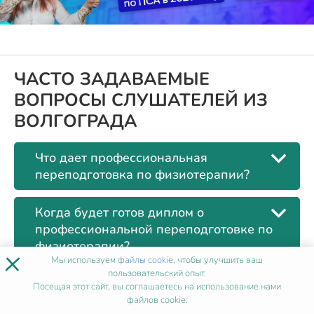
ЧАСТО ЗАДАВАЕМЫЕ
ВОПРОСЫ СЛУШАТЕЛЕЙ ИЗ
ВОЛГОГРАДА
Что дает профессиональная
переподготовка по физиотерапии?
Когда будет готов диплом о
профессиональной переподготовке по
физиотерапии?
×
Мы используем
файлы cookie
, чтобы улучшить ваш
пользовательский опыт.
Кому нужна профессиональная
Посещая этот сайт, вы соглашаетесь на использование нами
переподготовка по физиотерапии?
файлов cookie.