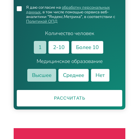
Я даю согласие на
обработку персональных
данных
, в том числе помощью сервиса веб-
аналитики "Яндекс.Метрика", в соответствии с
Политикой ОПД
Количество человек
1
2-10
Более 10
Медицинское образование
Высшее
Среднее
Нет
РАССЧИТАТЬ