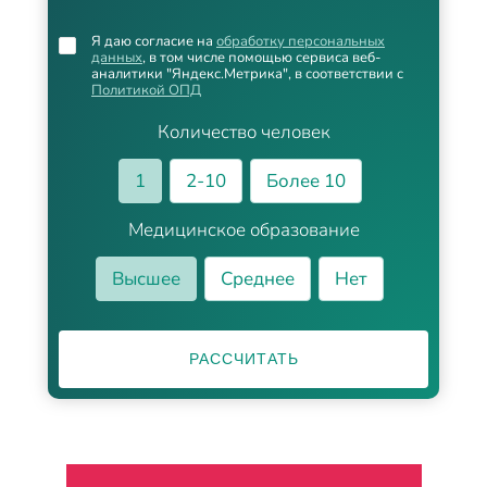
Я даю согласие на
обработку персональных
данных
, в том числе помощью сервиса веб-
аналитики "Яндекс.Метрика", в соответствии с
Политикой ОПД
Количество человек
1
2-10
Более 10
Медицинское образование
Высшее
Среднее
Нет
РАССЧИТАТЬ