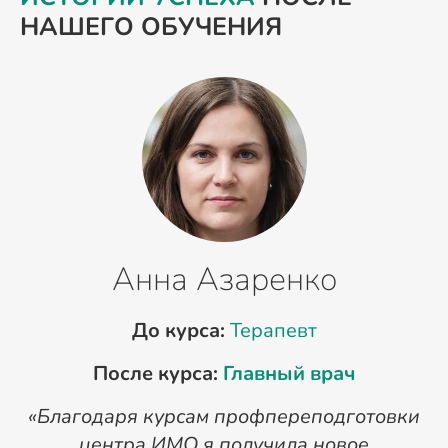
НАШЕГО ОБУЧЕНИЯ
Анна Азаренко
До курса:
Терапевт
После курса:
Главный врач
«Благодаря курсам профпереподготовки
«
центра ИМО я получила новое
п