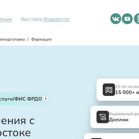
идящих
Ваш город:
Владивосток
реподготовка
/
Фармация
10 лет на ры
15 000+ 
i
услуги/ФИС ФРДО
Выдаваемый до
ения с
Диплом
остоке