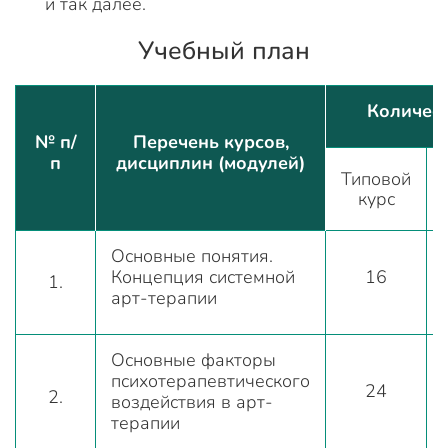
и так далее.
Учебный план
Количест
№ п/
Перечень курсов,
п
дисциплин (модулей)
Типовой
курс
Основные понятия.
Концепция системной
16
1.
арт-терапии
Основные факторы
психотерапевтического
24
2.
воздействия в арт-
терапии