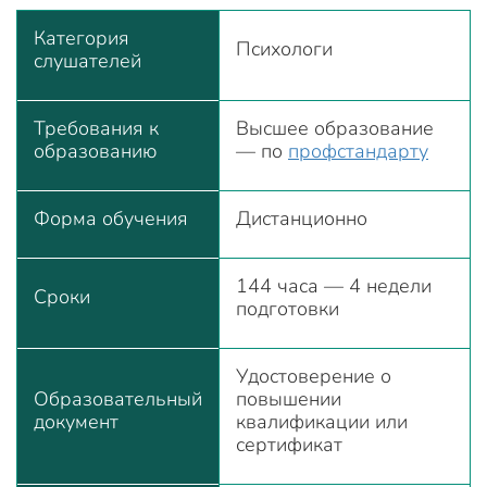
Категория
Психологи
слушателей
Требования к
Высшее образование
образованию
— по
профстандарту
Форма обучения
Дистанционно
144 часа — 4 недели
Сроки
подготовки
Удостоверение о
Образовательный
повышении
документ
квалификации или
сертификат