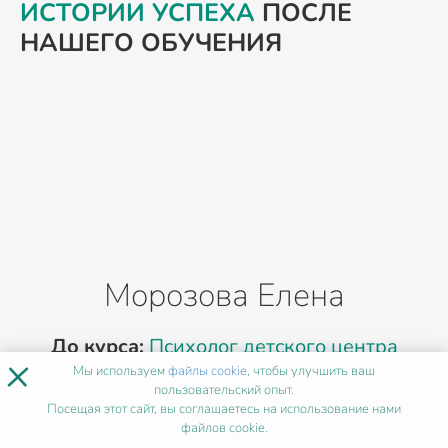
ИСТОРИИ УСПЕХА
ПОСЛЕ
НАШЕГО ОБУЧЕНИЯ
Морозова Елена
До курса:
Психолог детского центра
×
Мы используем
файлы cookie
, чтобы улучшить ваш
После курса:
Арт-терапевт частной
пользовательский опыт.
Посещая этот сайт, вы соглашаетесь на использование нами
практики
П
файлов cookie.