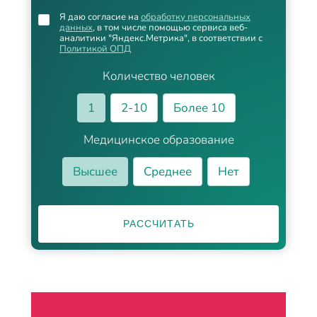
Я даю согласие на
обработку персональных
данных
, в том числе помощью сервиса веб-
аналитики "Яндекс.Метрика", в соответствии с
Политикой ОПД
Количество человек
1
2-10
Более 10
Медицинское образование
Высшее
Среднее
Нет
РАССЧИТАТЬ