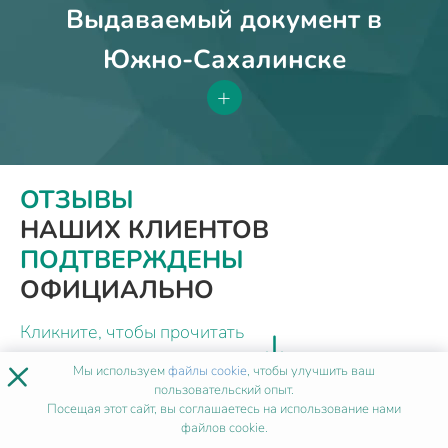
Выдаваемый документ в
Южно-Сахалинске
+
ОТЗЫВЫ
НАШИХ КЛИЕНТОВ
ПОДТВЕРЖДЕНЫ
ОФИЦИАЛЬНО
Кликните, чтобы прочитать
документ
×
Мы используем
файлы cookie
, чтобы улучшить ваш
пользовательский опыт.
Посещая этот сайт, вы соглашаетесь на использование нами
файлов cookie.