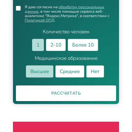
Я даю согласие на
обработку персональных
данных
, в том числе помощью сервиса веб-
аналитики "Яндекс.Метрика", в соответствии с
Политикой ОПД
Количество человек
1
2-10
Более 10
Медицинское образование
Высшее
Среднее
Нет
РАССЧИТАТЬ