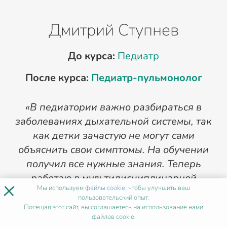
Дмитрий Ступнев
До курса:
Педиатр
После курса:
Педиатр-пульмонолог
«В педиатории важно разбираться в
заболеваниях дыхательной системы, так
с
как детки зачастую не могут сами
объяснить свои симптомы. На обучении
получил все нужные знания. Теперь
т
работаю в мультидисциплинарной
×
Мы используем
файлы cookie
, чтобы улучшить ваш
команде, помогая маленьким пациентам
пользовательский опыт.
восстанавливаться после тяжелых
Посещая этот сайт, вы соглашаетесь на использование нами
файлов cookie.
болезней. Обучение было удобным,