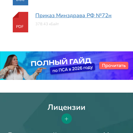
Приказ Минздрава РФ №72н
378.43 кБайт
PDF
Лицензии
+