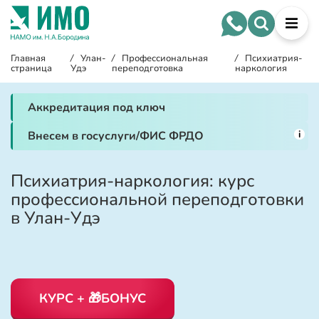
Главная
/
Улан-
/
Профессиональная
/
Психиатрия-
страница
Удэ
переподготовка
наркология
Аккредитация под ключ
i
Внесем в госуслуги/ФИС ФРДО
Психиатрия-наркология: курс
профессиональной переподготовки
в Улан-Удэ
КУРС + 🎁БОНУС