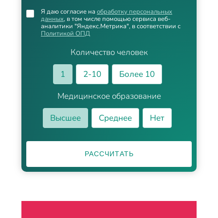
Я даю согласие на
обработку персональных
данных
, в том числе помощью сервиса веб-
аналитики "Яндекс.Метрика", в соответствии с
Политикой ОПД
Количество человек
1
2-10
Более 10
Медицинское образование
Высшее
Среднее
Нет
РАССЧИТАТЬ