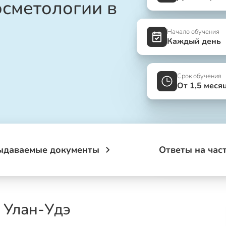
осметологии в
Начало обучения
Каждый день
Срок обучения
От 1,5 меся
ыдаваемые документы
Ответы на час
 Улан-Удэ