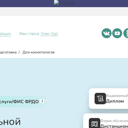
идящих
Ваш город:
Улан-Удэ
одготовка
/
Для косметологов
Выдаваемый
Диплом
i
услуги/ФИС ФРДО
ьной
Форма обучени
Дистанцион