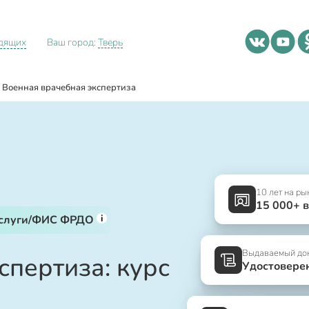
идящих
Ваш город:
Тверь
Военная врачебная экспертиза
10 лет на ры
15 000+ 
i
услуги/ФИС ФРДО
Выдаваемый до
спертиза: курс
Удостовере