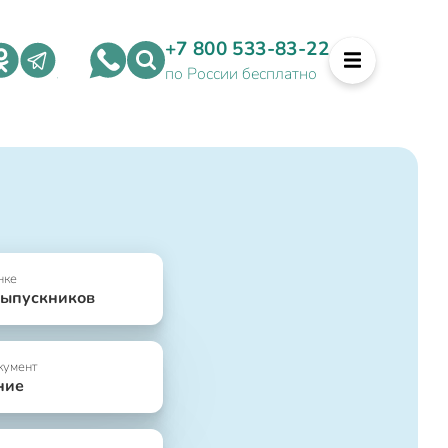
+7 800 533-83-22
по России бесплатно
нке
выпускников
кумент
ние