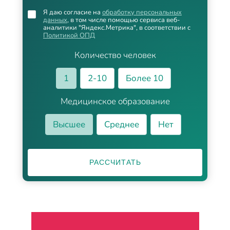
Я даю согласие на
обработку персональных
данных
, в том числе помощью сервиса веб-
аналитики "Яндекс.Метрика", в соответствии с
Политикой ОПД
Количество человек
1
2-10
Более 10
Медицинское образование
Высшее
Среднее
Нет
РАССЧИТАТЬ