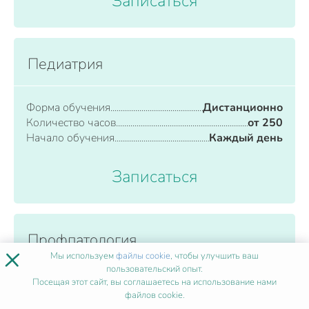
Записаться
Педиатрия
Форма обучения
Дистанционно
Количество часов
от 250
Начало обучения
Каждый день
Записаться
Профпатология
×
Мы используем
файлы cookie
, чтобы улучшить ваш
пользовательский опыт.
Форма обучения
Дистанционно
Посещая этот сайт, вы соглашаетесь на использование нами
файлов cookie.
Количество часов
от 250