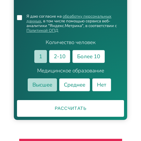
Я даю согласие на
обработку персональных
данных
, в том числе помощью сервиса веб-
аналитики "Яндекс.Метрика", в соответствии с
Политикой ОПД
Количество человек
1
2-10
Более 10
Медицинское образование
Высшее
Среднее
Нет
РАССЧИТАТЬ