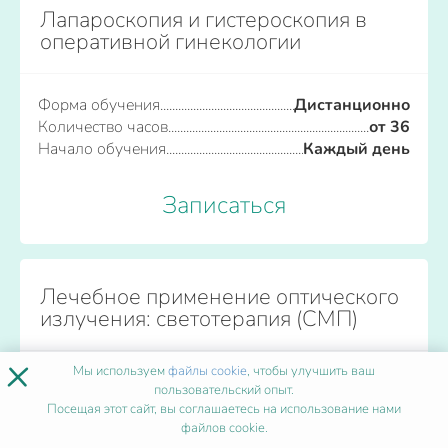
Лапароскопия и гистероскопия в
оперативной гинекологии
Форма обучения
Дистанционно
Количество часов
от 36
Начало обучения
Каждый день
Записаться
Лечебное применение оптического
излучения: светотерапия (СМП)
×
Мы используем
файлы cookie
, чтобы улучшить ваш
Форма обучения
Дистанционно
пользовательский опыт.
Количество часов
от 36
Посещая этот сайт, вы соглашаетесь на использование нами
Начало обучения
Каждый день
файлов cookie.