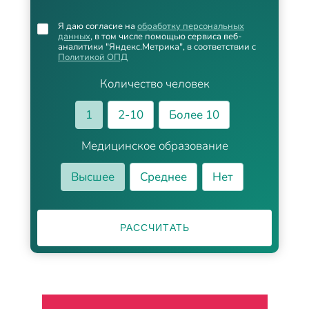
Я даю согласие на
обработку персональных
данных
, в том числе помощью сервиса веб-
аналитики "Яндекс.Метрика", в соответствии с
Политикой ОПД
Количество человек
1
2-10
Более 10
Медицинское образование
Высшее
Среднее
Нет
РАССЧИТАТЬ