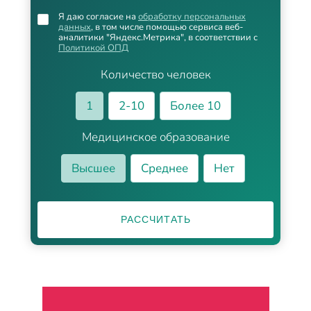
Я даю согласие на
обработку персональных
данных
, в том числе помощью сервиса веб-
аналитики "Яндекс.Метрика", в соответствии с
Политикой ОПД
Количество человек
1
2-10
Более 10
Медицинское образование
Высшее
Среднее
Нет
РАССЧИТАТЬ