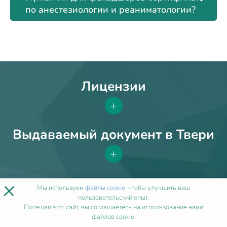
по анестезиологии и реаниматологии?
Лицензии
+
Выдаваемый документ в Твери
+
×
Мы используем
файлы cookie
, чтобы улучшить ваш
пользовательский опыт.
ОТЗЫВЫ
Посещая этот сайт, вы соглашаетесь на использование нами
файлов cookie.
НАШИХ КЛИЕНТОВ