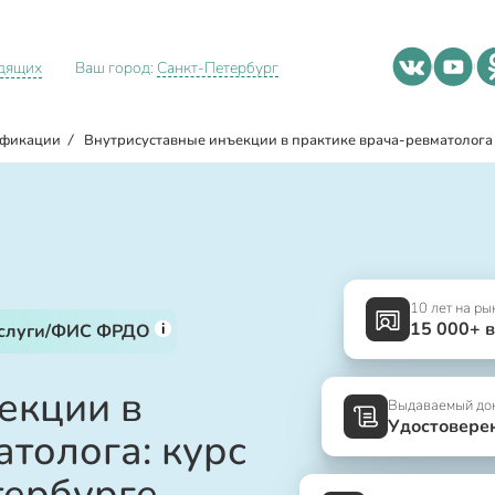
идящих
Ваш город:
Санкт-Петербург
ификации
/
Внутрисуставные инъекции в практике врача-ревматолога
10 лет на ры
15 000+ 
i
услуги/ФИС ФРДО
екции в
Выдаваемый до
Удостовере
толога: курс
тербурге