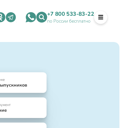
+7 800 533-83-22
по России бесплатно
нке
выпускников
кумент
ние