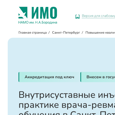
Версия для слабов
Главная страница
/
Санкт-Петербург
/
Повышение квал
Аккредитация под ключ
Внесем в гос
Внутрисуставные инъ
практике врача-ревма
обучения в Санкт-Пе