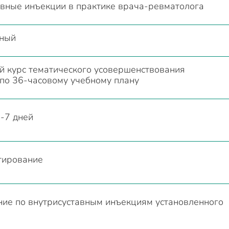
авные инъекции в практике врача-ревматолога
нный
й курс тематического усовершенствования
 по 36-часовому учебному плану
-7 дней
тирование
ние по внутрисуставным инъекциям установленного