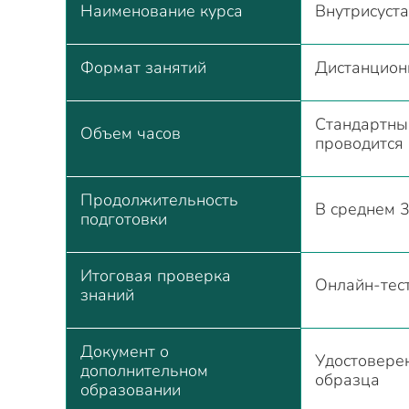
Наименование курса
Внутрисуст
Формат занятий
Дистанцио
Стандартны
Объем часов
проводится
Продолжительность
В среднем 3
подготовки
Итоговая проверка
Онлайн-тес
знаний
Документ о
Удостовере
дополнительном
образца
образовании