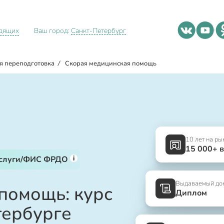
идящих
Ваш город:
Санкт-Петербург
я переподготовка
/
Скорая медицинская помощь
10 лет на ры
15 000+ 
i
услуги/ФИС ФРДО
Выдаваемый до
помощь: курс
Диплом
тербурге