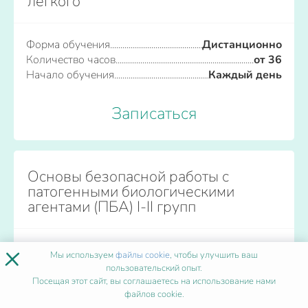
легкого
Форма обучения
Дистанционно
Количество часов
от 36
Начало обучения
Каждый день
Записаться
Основы безопасной работы с
патогенными биологическими
агентами (ПБА) I-II групп
×
Форма обучения
Дистанционно
Мы используем
файлы cookie
, чтобы улучшить ваш
Количество часов
от 36
пользовательский опыт.
Начало обучения
Каждый день
Посещая этот сайт, вы соглашаетесь на использование нами
файлов cookie.