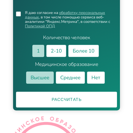
Я даю согласие на
обработку персональных
данных
, в том числе помощью сервиса веб-
аналитики "Яндекс.Метрика", в соответствии с
Политикой ОПД
Количество человек
1
2-10
Более 10
Медицинское образование
Высшее
Среднее
Нет
РАССЧИТАТЬ