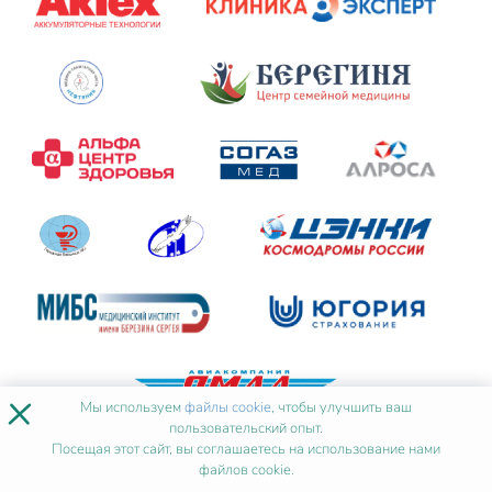
×
Мы используем
файлы cookie
, чтобы улучшить ваш
пользовательский опыт.
Посещая этот сайт, вы соглашаетесь на использование нами
файлов cookie.