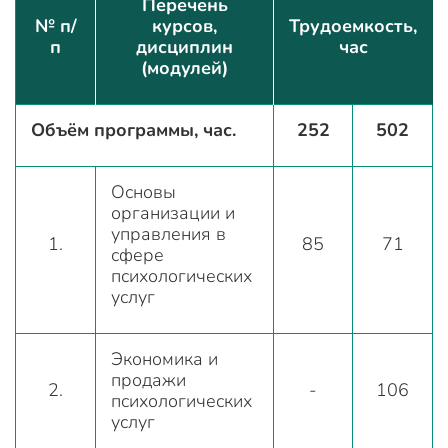
Перечень
№ п/
курсов,
Трудоемкость,
п
дисциплин
час
(модулей)
Объём программы, час.
252
502
Основы
организации и
управления в
1.
85
71
сфере
психологических
услуг
Экономика и
продажи
2.
-
106
психологических
услуг