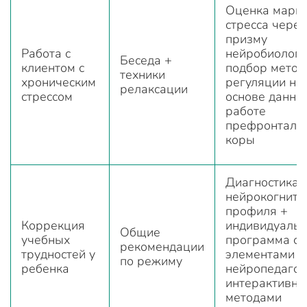
Оценка марк
стресса через
призму
Работа с
нейробиологи
Беседа +
клиентом с
подбор метод
техники
хроническим
регуляции на
релаксации
стрессом
основе данны
работе
префронталь
коры
Диагностика
нейрокогнити
профиля +
Коррекция
индивидуаль
Общие
учебных
программа с
рекомендации
трудностей у
элементами
по режиму
ребенка
нейропедагог
интерактивн
методами