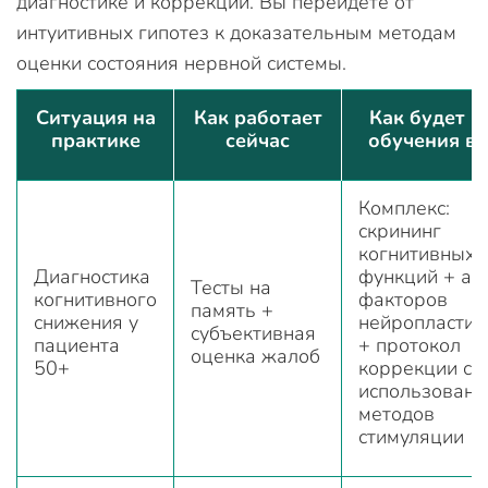
диагностике и коррекции. Вы перейдете от
интуитивных гипотез к доказательным методам
оценки состояния нервной системы.
Ситуация на
Как работает
Как будет п
практике
сейчас
обучения в
Комплекс:
скрининг
когнитивных
Диагностика
функций + ан
Тесты на
когнитивного
факторов
память +
снижения у
нейропластич
субъективная
пациента
+ протокол
оценка жалоб
50+
коррекции с
использован
методов
стимуляции