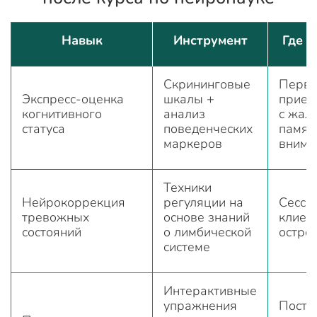
Навык
Инструмент
Где 
Скрининговые
Перв
Экспресс-оценка
шкалы +
прием
когнитивного
анализ
с жал
статуса
поведенческих
памят
маркеров
внима
Техники
Нейрокоррекция
регуляции на
Сессия
тревожных
основе знаний
клиен
состояний
о лимбической
остро
системе
Интерактивные
упражнения
Постр