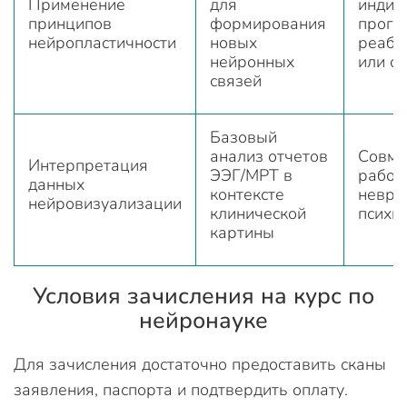
Применение
для
индив
принципов
формирования
прогр
нейропластичности
новых
реаби
нейронных
или о
связей
Базовый
анализ отчетов
Совме
Интерпретация
ЭЭГ/МРТ в
работа
данных
контексте
невро
нейровизуализации
клинической
психи
картины
Условия зачисления на курс по
нейронауке
Для зачисления достаточно предоставить сканы
заявления, паспорта и подтвердить оплату.