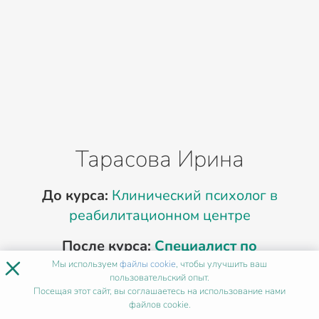
Тарасова Ирина
До курса:
Клинический психолог в
Д
реабилитационном центре
После курса:
Специалист по
П
×
нейрокогнитивной коррекции после
Мы используем
файлы cookie
, чтобы улучшить ваш
пользовательский опыт.
инсульта
Посещая этот сайт, вы соглашаетесь на использование нами
файлов cookie.