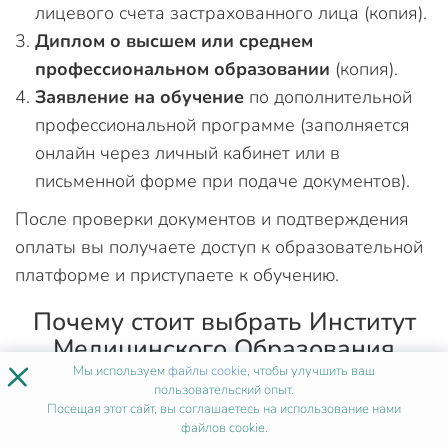
лицевого счета застрахованного лица (копия).
Диплом о высшем или среднем
профессиональном образовании
(копия).
Заявление на обучение
по дополнительной
профессиональной программе (заполняется
онлайн через личный кабинет или в
письменной форме при подаче документов).
После проверки документов и подтверждения
оплаты вы получаете доступ к образовательной
платформе и приступаете к обучению.
Почему стоит выбрать Институт
Медицинского Образования
×
Мы используем
файлы cookie
, чтобы улучшить ваш
пользовательский опыт.
Институт Медицинского Образования — один из
Посещая этот сайт, вы соглашаетесь на использование нами
лидеров рынка дистанционного образования в
файлов cookie.