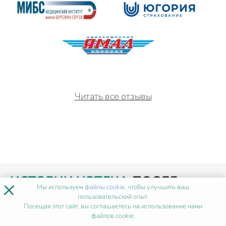
Читать все отзывы
ИСТОРИИ УСПЕХА
ПОСЛЕ
×
Мы используем
файлы cookie
, чтобы улучшить ваш
НАШЕГО ОБУЧЕНИЯ
пользовательский опыт.
Посещая этот сайт, вы соглашаетесь на использование нами
файлов cookie.