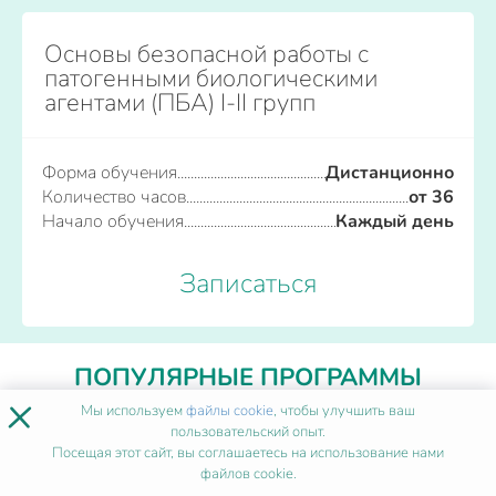
Основы безопасной работы с
патогенными биологическими
агентами (ПБА) I-II групп
Форма обучения
Дистанционно
Количество часов
от 36
Начало обучения
Каждый день
Записаться
ПОПУЛЯРНЫЕ ПРОГРАММЫ
×
Мы используем
файлы cookie
, чтобы улучшить ваш
пользовательский опыт.
Организация здравоохранения и
Посещая этот сайт, вы соглашаетесь на использование нами
общественное здоровье
файлов cookie.