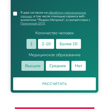
Я даю согласие на
обработку персональных
данных
, в том числе помощью сервиса веб-
аналитики "Яндекс.Метрика", в соответствии с
Политикой ОПД
Количество человек
1
2-10
Более 10
Медицинское образование
Высшее
Среднее
Нет
РАССЧИТАТЬ