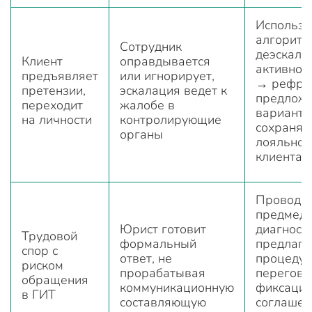
Использу
алгоритм
Сотрудник
деэскала
Клиент
оправдывается
активное
предъявляет
или игнорирует,
→ рефре
претензии,
эскалация ведет к
предлож
переходит
жалобе в
варианто
на личности
контролирующие
сохраняе
органы
лояльнос
клиента
Проводи
предмед
Юрист готовит
диагности
Трудовой
формальный
предлага
спор с
ответ, не
процедур
риском
прорабатывая
перегово
обращения
коммуникационную
фиксаци
в ГИТ
составляющую
соглашен