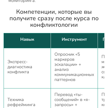
мониторинга.
Компетенции, которые вы
получите сразу после курса по
конфликтологии
Навык
Инструмент
Гд
Опросник «5
Пе
маркеров
Экспресс-
ми
эскалации» +
диагностика
жа
анализ
конфликта
со
коммуникационных
кл
паттернов
Перевод «ты-
Пе
Техника
сообщений» в «я-
тр
рефрейминга
запросы» +
ко