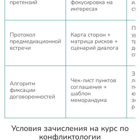
претензий
фокусировка на
ил
интересах
ст
По
Протокол
Карта сторон +
ур
предмедиационной
матрица рисков +
тр
встречи
сценарий диалога
до
сп
За
Чек-лист пунктов
лю
Алгоритм
соглашения +
пе
фиксации
шаблон
юр
договоренностей
меморандума
зн
ре
Условия зачисления на курс по
конфликтологии