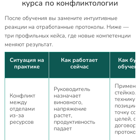
курса по конфликтологии
После обучения вы замените интуитивные
реакции на отработанные протоколы. Ниже —
три профильных кейса, где новые компетенции
меняют результат.
Ситуация на
Как работает
Как буд
практике
сейчас
обучен
Применяе
Руководитель
стейкхол
Конфликт
назначает
технику 
между
виновного,
позиции»
отделами
напряжение
точку со
из-за
растет,
целей, ф
ресурсов
продуктивность
договоре
падает
протокол