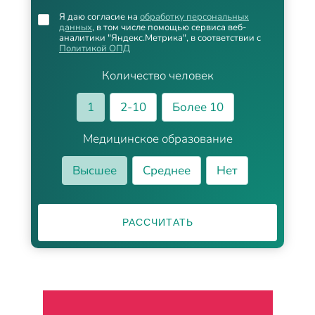
Я даю согласие на
обработку персональных
данных
, в том числе помощью сервиса веб-
аналитики "Яндекс.Метрика", в соответствии с
Политикой ОПД
Количество человек
1
2-10
Более 10
Медицинское образование
Высшее
Среднее
Нет
РАССЧИТАТЬ