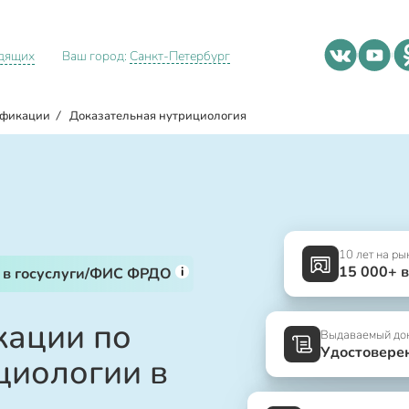
идящих
Ваш город:
Санкт-Петербург
ификации
/
Доказательная нутрициология
10 лет на ры
15 000+ 
i
 в госуслуги/ФИС ФРДО
ации по
Выдаваемый до
Удостовере
циологии в