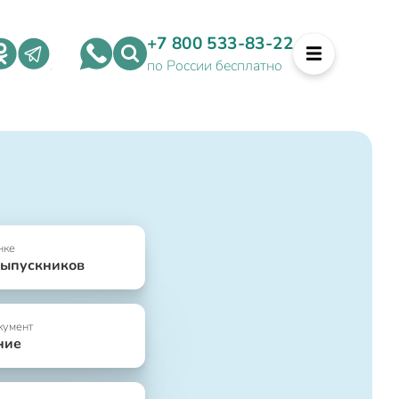
+7 800 533-83-22
по России бесплатно
нке
выпускников
кумент
ние