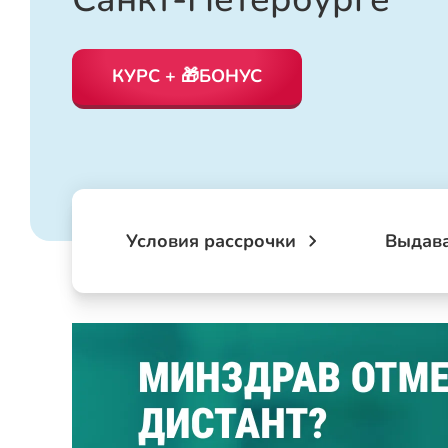
КУРС + 🎁БОНУС
Условия рассрочки
Выдав