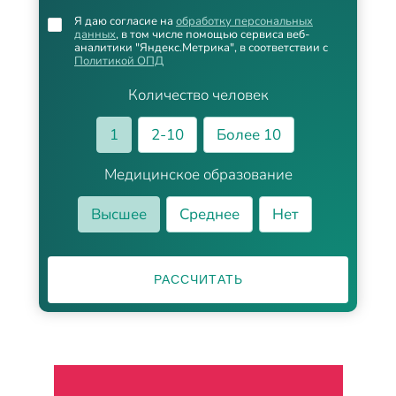
Я даю согласие на
обработку персональных
данных
, в том числе помощью сервиса веб-
аналитики "Яндекс.Метрика", в соответствии с
Политикой ОПД
Количество человек
1
2-10
Более 10
Медицинское образование
Высшее
Среднее
Нет
РАССЧИТАТЬ