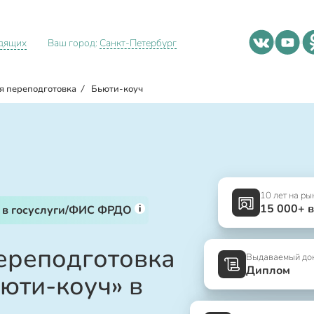
идящих
Ваш город:
Санкт-Петербург
я переподготовка
/
Бьюти-коуч
10 лет на ры
15 000+ 
i
 в госуслуги/ФИС ФРДО
ереподготовка
Выдаваемый до
Диплом
юти-коуч» в