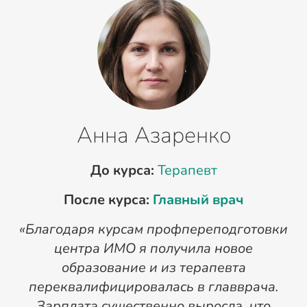
Анна Азаренко
До курса:
Терапевт
После курса:
Главный врач
«Благодаря курсам профпереподготовки
«
центра ИМО я получила новое
п
образование и из терапевта
переквалифицировалась в главврача.
Зарплата существенно выросла, что