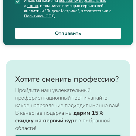
Я даю согласие на
обработку персональных
данных
, в том числе помощью сервиса веб-
аналитики "Яндекс.Метрика", в соответствии с
Политикой ОПД
Отправить
Хотите сменить профессию?
Пройдите наш увлекательный
профориентационный тест и узнайте,
какое направление подходит именно вам!
В качестве подарка мы
дарим 15%
скидку на первый курс
в выбранной
области!