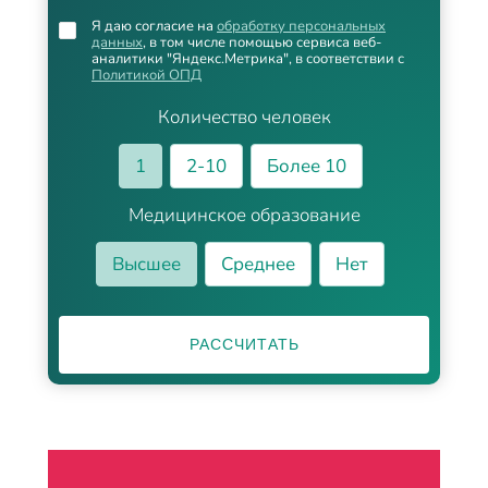
Я даю согласие на
обработку персональных
данных
, в том числе помощью сервиса веб-
аналитики "Яндекс.Метрика", в соответствии с
Политикой ОПД
Количество человек
1
2-10
Более 10
Медицинское образование
Высшее
Среднее
Нет
РАССЧИТАТЬ