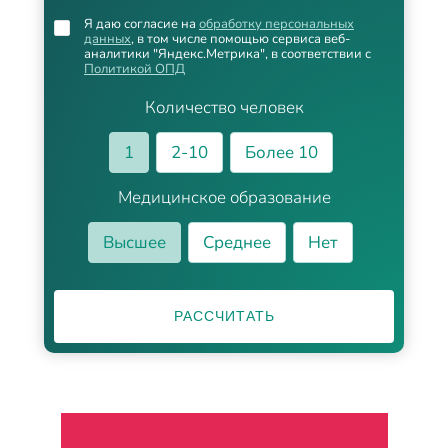
Я даю согласие на
обработку персональных
данных
, в том числе помощью сервиса веб-
аналитики "Яндекс.Метрика", в соответствии с
Политикой ОПД
Количество человек
1
2-10
Более 10
Медицинское образование
Высшее
Среднее
Нет
РАССЧИТАТЬ