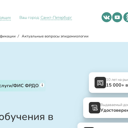
идящих
Ваш город:
Санкт-Петербург
ификации
/
Актуальные вопросы эпидемиологии
10 лет на ры
15 000+ 
i
услуги/ФИС ФРДО
Выдаваемый до
Удостовере
обучения в