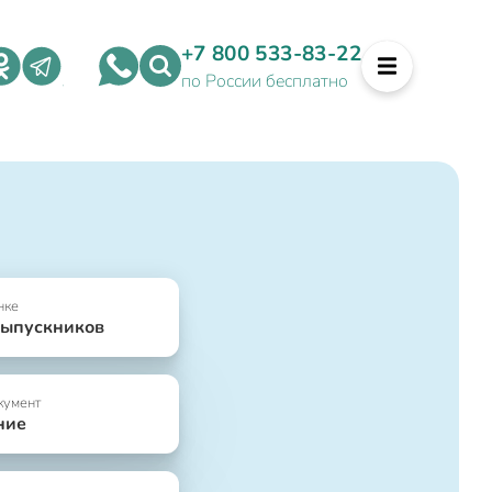
+7 800 533-83-22
по России бесплатно
нке
выпускников
кумент
ние