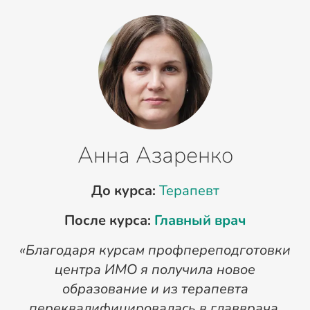
Анна Азаренко
До курса:
Терапевт
После курса:
Главный врач
«Благодаря курсам профпереподготовки
«
центра ИМО я получила новое
п
образование и из терапевта
переквалифицировалась в главврача.