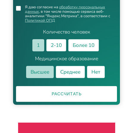
Я даю согласие на
обработку персональных
данных
, в том числе помощью сервиса веб-
аналитики "Яндекс.Метрика", в соответствии с
Политикой ОПД
Количество человек
1
2-10
Более 10
Медицинское образование
Высшее
Среднее
Нет
РАССЧИТАТЬ