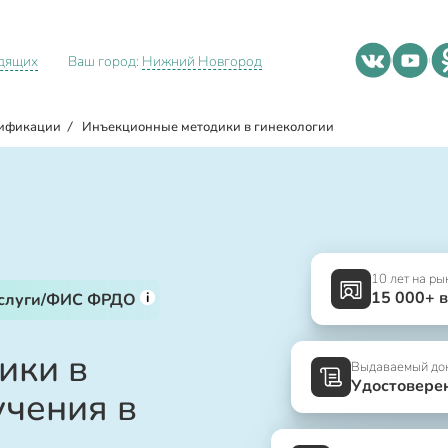
идящих
Ваш город:
Нижний Новгород
ификации
/
Инъекционные методики в гинекологии
10 лет на ры
15 000+ 
i
услуги/ФИС ФРДО
ики в
Выдаваемый до
Удостовере
учения в