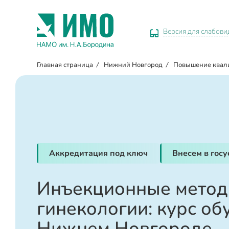
Версия для слабов
Главная страница
/
Нижний Новгород
/
Повышение квал
Аккредитация под ключ
Внесем в гос
Инъекционные метод
гинекологии: курс об
Нижнем Новгороде