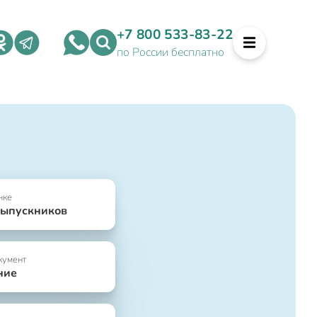
+7 800 533-83-22
по России бесплатно
нке
выпускников
кумент
ние