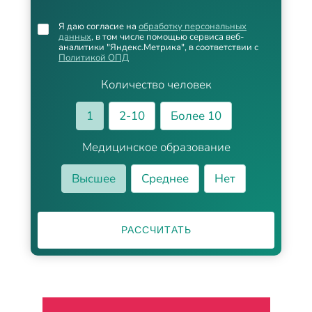
Я даю согласие на
обработку персональных
данных
, в том числе помощью сервиса веб-
аналитики "Яндекс.Метрика", в соответствии с
Политикой ОПД
Количество человек
1
2-10
Более 10
Медицинское образование
Высшее
Среднее
Нет
РАССЧИТАТЬ