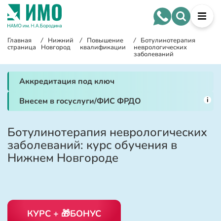
Главная
/
Нижний
/
Повышение
/
Ботулинотерапия
страница
Новгород
квалификации
неврологических
заболеваний
Аккредитация под ключ
i
Внесем в госуслуги/ФИС ФРДО
Ботулинотерапия неврологических
заболеваний: курс обучения в
Нижнем Новгороде
КУРС + 🎁БОНУС