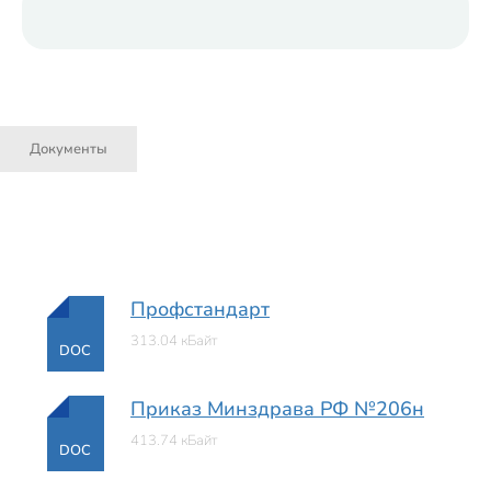
Документы
Профстандарт
313.04 кБайт
DOC
Приказ Минздрава РФ №206н
413.74 кБайт
DOC