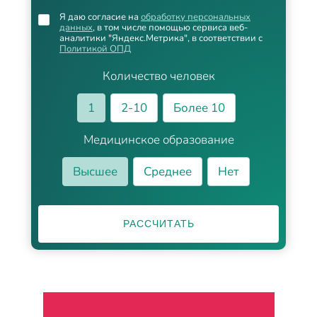
Я даю согласие на
обработку персональных
данных
, в том числе помощью сервиса веб-
аналитики "Яндекс.Метрика", в соответствии с
Политикой ОПД
Количество человек
1
2-10
Более 10
Медицинское образование
Высшее
Среднее
Нет
РАССЧИТАТЬ