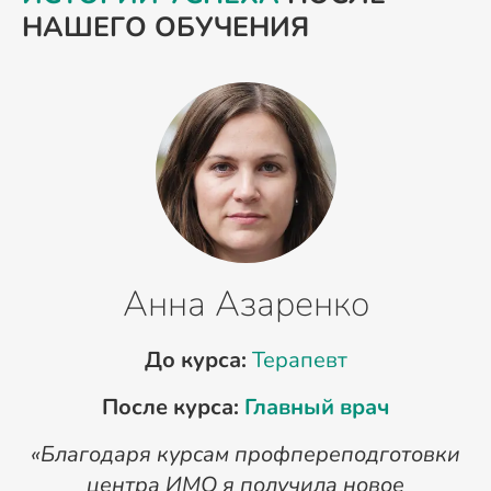
НАШЕГО ОБУЧЕНИЯ
Анна Азаренко
До курса:
Терапевт
После курса:
Главный врач
«Благодаря курсам профпереподготовки
«
центра ИМО я получила новое
п