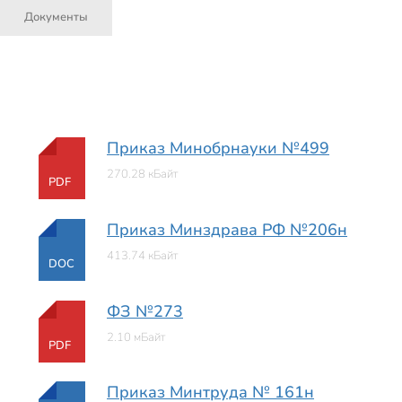
Документы
Приказ Минобрнауки №499
270.28 кБайт
PDF
Приказ Минздрава РФ №206н
413.74 кБайт
DOC
ФЗ №273
2.10 мБайт
PDF
Приказ Минтруда № 161н