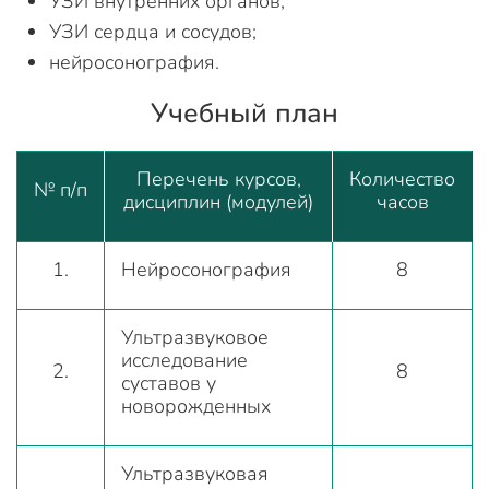
УЗИ внутренних органов;
УЗИ сердца и сосудов;
нейросонография.
Учебный план
Перечень курсов,
Количество
№ п/п
дисциплин (модулей)
часов
1.
Нейросонография
8
Ультразвуковое
исследование
2.
8
суставов у
новорожденных
Ультразвуковая