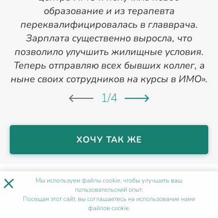
образование и из терапевта
переквалифицировалась в главврача.
Зарплата существенно выросла, что
позволило улучшить жилищные условия.
Теперь отправляю всех бывших коллег, а
ныне своих сотрудников на курсы в ИМО».
1
/
4
ХОЧУ ТАК ЖЕ
×
НАШИ МЕТОДИСТЫ
В МОСКВЕ
Мы используем
файлы cookie
, чтобы улучшить ваш
пользовательский опыт.
Посещая этот сайт, вы соглашаетесь на использование нами
файлов cookie.