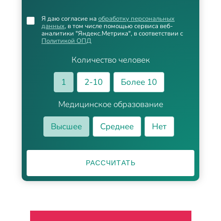
Я даю согласие на
обработку персональных
данных
, в том числе помощью сервиса веб-
аналитики "Яндекс.Метрика", в соответствии с
Политикой ОПД
Количество человек
1
2-10
Более 10
Медицинское образование
Высшее
Среднее
Нет
РАССЧИТАТЬ