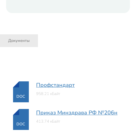
Документы
Профстандарт
958.21 кБайт
DOC
Приказ Минздрава РФ №206н
413.74 кБайт
DOC