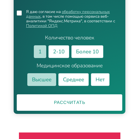
Я даю согласие на
обработку персональных
данных
, в том числе помощью сервиса веб-
аналитики "Яндекс.Метрика", в соответствии с
Политикой ОПД
Количество человек
1
2-10
Более 10
Медицинское образование
Высшее
Среднее
Нет
РАССЧИТАТЬ