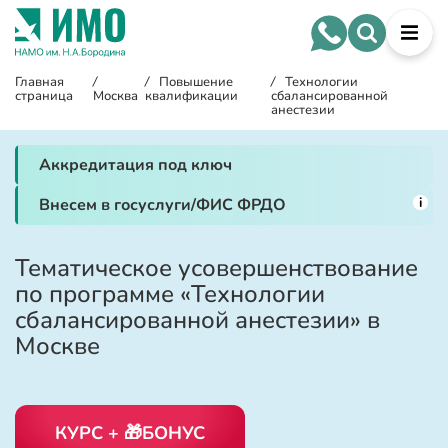
Главная
/
/
Повышение
/
Технологии
страница
Москва
квалификации
сбалансированной
анестезии
Аккредитация под ключ
i
Внесем в госуслуги/ФИС ФРДО
Тематическое усовершенствование
по программе «Технологии
сбалансированной анестезии» в
Москве
КУРС + 🎁БОНУС