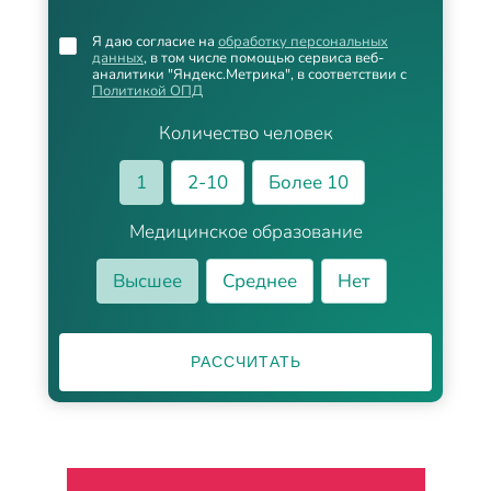
Я даю согласие на
обработку персональных
данных
, в том числе помощью сервиса веб-
аналитики "Яндекс.Метрика", в соответствии с
Политикой ОПД
Количество человек
1
2-10
Более 10
Медицинское образование
Высшее
Среднее
Нет
РАССЧИТАТЬ