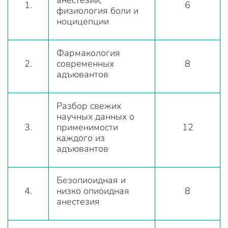
анестезии,
1.
6
физиология боли и
ноцицепции
Фармакология
2.
современных
8
адъювантов
Разбор свежих
научных данных о
3.
применимости
12
каждого из
адъювантов
Безопиоидная и
4.
низко опиоидная
8
анестезия