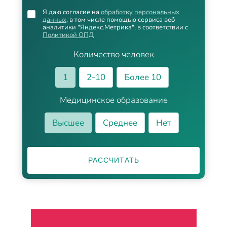
Я даю согласие на
обработку персональных
данных
, в том числе помощью сервиса веб-
аналитики "Яндекс.Метрика", в соответствии с
Политикой ОПД
Количество человек
1
2-10
Более 10
Медицинское образование
Высшее
Среднее
Нет
РАССЧИТАТЬ