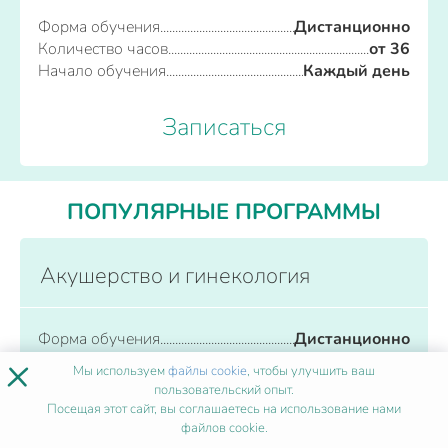
Форма обучения
Дистанционно
Количество часов
от 36
Начало обучения
Каждый день
Записаться
ПОПУЛЯРНЫЕ ПРОГРАММЫ
Акушерство и гинекология
Форма обучения
Дистанционно
×
Количество часов
от 36
Мы используем
файлы cookie
, чтобы улучшить ваш
Начало обучения
Каждый день
пользовательский опыт.
Посещая этот сайт, вы соглашаетесь на использование нами
файлов cookie.
Записаться