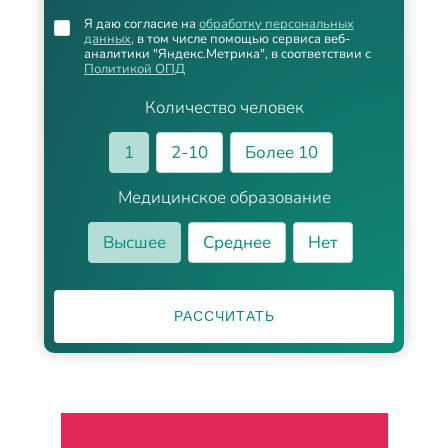
Я даю согласие на
обработку персональных
данных
, в том числе помощью сервиса веб-
аналитики "Яндекс.Метрика", в соответствии с
Политикой ОПД
Количество человек
1
2-10
Более 10
Медицинское образование
Высшее
Среднее
Нет
РАССЧИТАТЬ