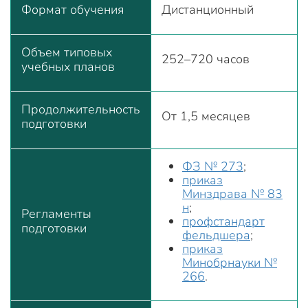
Формат обучения
Дистанционный
Объем типовых
252–720 часов
учебных планов
Продолжительность
От 1,5 месяцев
подготовки
ФЗ № 273
;
приказ
Минздрава № 83
н
;
Регламенты
профстандарт
подготовки
фельдшера
;
приказ
Минобрнауки №
266
.