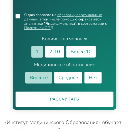
Я даю согласие на
обработку персональных
данных
, в том числе помощью сервиса веб-
аналитики "Яндекс.Метрика", в соответствии с
Политикой ОПД
Количество человек
1
2-10
Более 10
Медицинское образование
Высшее
Среднее
Нет
РАССЧИТАТЬ
«Институт Медицинского Образования» обучает