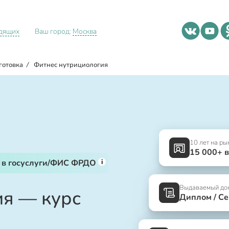
идящих
Ваш город:
Москва
готовка
/
Фитнес нутрициология
10 лет на ры
15 000+ 
i
 в госуслуги/ФИС ФРДО
Выдаваемый до
я — курс
Диплом / С