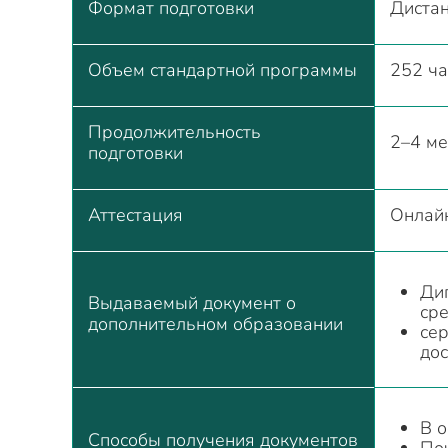
Формат подготовки
Диста
Объем стандартной программы
252 ча
Продолжительность
2–4 м
подготовки
Аттестация
Онлай
Ди
Выдаваемый документ о
ср
дополнительном образовании
се
дос
В 
Способы получения документов