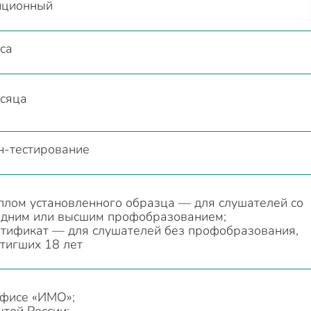
нционный
са
есяца
н-тестирование
плом установленного образца — для слушателей со
едним или высшим профобразованием;
ртификат — для слушателей без профобразования,
тигших 18 лет
офисе «ИМО»;