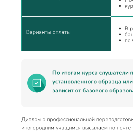
Поч
ку
В р
Варианты оплаты
ба
по 
По итогам курса слушатели 
установленного образца или
зависит от базового образо
Диплом о профессиональной переподготов
иногородним учащимся высылаем по почте и