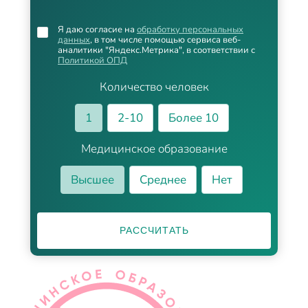
Я даю согласие на
обработку персональных
данных
, в том числе помощью сервиса веб-
аналитики "Яндекс.Метрика", в соответствии с
Политикой ОПД
Количество человек
1
2-10
Более 10
Медицинское образование
Высшее
Среднее
Нет
РАССЧИТАТЬ