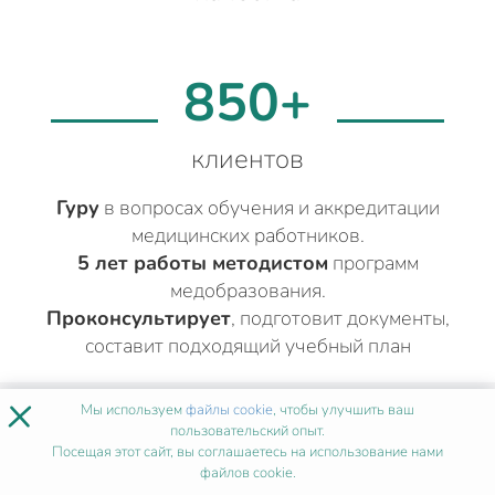
850+
клиентов
Гуру
в вопросах обучения и аккредитации
медицинских работников.
5 лет работы методистом
программ
медобразования.
Проконсультирует
, подготовит документы,
составит подходящий учебный план
×
Мы используем
файлы cookie
, чтобы улучшить ваш
ДРУГИЕ МЕДИЦИНСКИЕ КУРСЫ
пользовательский опыт.
ДЛЯ ПРОВИЗОРОВ И
Посещая этот сайт, вы соглашаетесь на использование нами
файлов cookie.
ФАРМАЦЕВТОВ
В МОСКВЕ