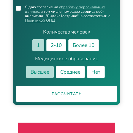
Я даю согласие на
обработку персональных
данных
, в том числе помощью сервиса веб-
аналитики "Яндекс.Метрика", в соответствии с
Политикой ОПД
Количество человек
1
2-10
Более 10
Медицинское образование
Высшее
Среднее
Нет
РАССЧИТАТЬ