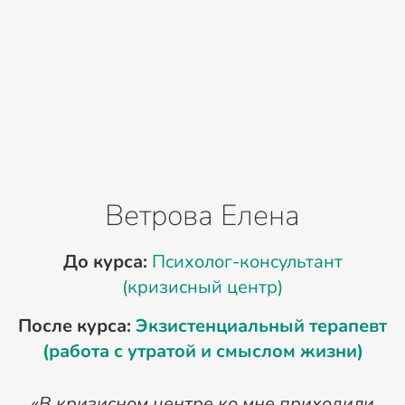
Ветрова Елена
До курса:
Психолог-консультант
(кризисный центр)
После курса:
Экзистенциальный терапевт
П
(работа с утратой и смыслом жизни)
«В кризисном центре ко мне приходили