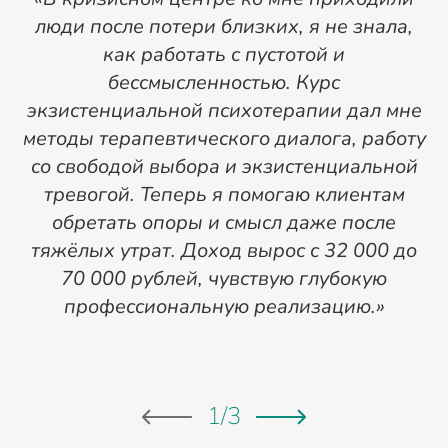
люди после потери близких, я не знала,
как работать с пустотой и
в
бессмысленностью. Курс
экзистенциальной психотерапии дал мне
э
методы терапевтического диалога, работу
со свободой выбора и экзистенциальной
тревогой. Теперь я помогаю клиентам
с
обретать опоры и смысл даже после
д
тяжёлых утрат. Доход вырос с 32 000 до
70 000 рублей, чувствую глубокую
ж
профессиональную реализацию.»
в
1
/
3