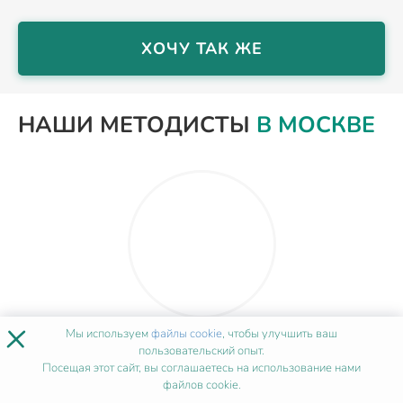
ХОЧУ ТАК ЖЕ
НАШИ МЕТОДИСТЫ
В МОСКВЕ
×
Мы используем
файлы cookie
, чтобы улучшить ваш
Елена Савина
пользовательский опыт.
Посещая этот сайт, вы соглашаетесь на использование нами
файлов cookie.