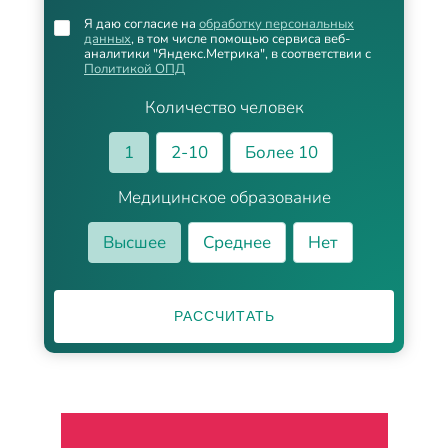
Я даю согласие на
обработку персональных
данных
, в том числе помощью сервиса веб-
аналитики "Яндекс.Метрика", в соответствии с
Политикой ОПД
Количество человек
1
2-10
Более 10
Медицинское образование
Высшее
Среднее
Нет
РАССЧИТАТЬ