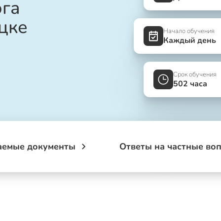
ога
цке
Начало обучения
Каждый день
Срок обучения
502 часа
аемые документы
Ответы на частные во