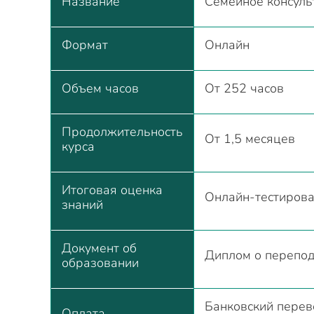
Название
Семейное консуль
Формат
Онлайн
Объем часов
От 252 часов
Продолжительность
От 1,5 месяцев
курса
Итоговая оценка
Онлайн-тестиров
знаний
Документ об
Диплом о перепод
образовании
Банковский перево
Оплата